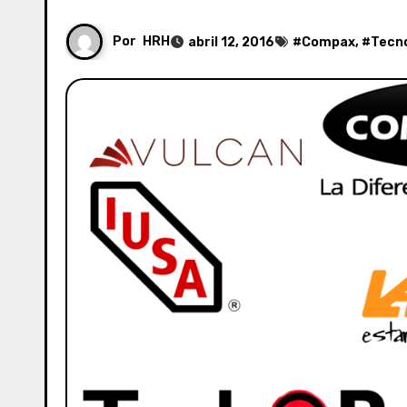
Por
HRH
abril 12, 2016
#
Compax
, #
Tecno