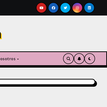
x
Nombres de Celdas (y un ejemplo de menús despl
m
nosotros