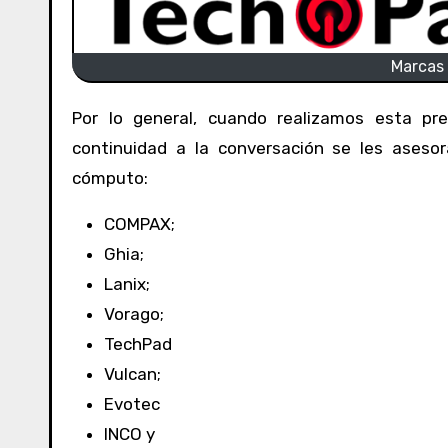
Marcas
Por lo general, cuando realizamos esta pregunta la mayoría de personas responde, ninguna. Al darle
continuidad a la conversación se les ases
cómputo:
COMPAX;
Ghia;
Lanix;
Vorago;
TechPad
Vulcan;
Evotec
INCO y