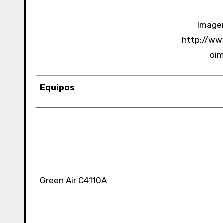
Imagen
http://w
oi
Equipos
Green Air C4110A