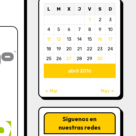
L
M
X
J
V
S
D
1
2
3
4
5
6
7
8
9
10
11
12
13
14
15
16
17
18
19
20
21
22
23
24
25
26
27
28
29
30
abril 2016
« Mar
May »
Síguenos en
nuestras redes