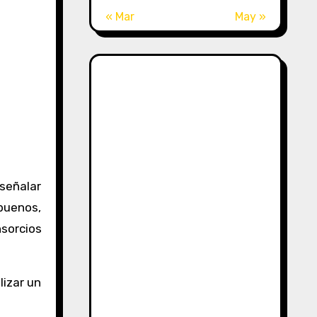
« Mar
May »
señalar
buenos,
sorcios
izar un