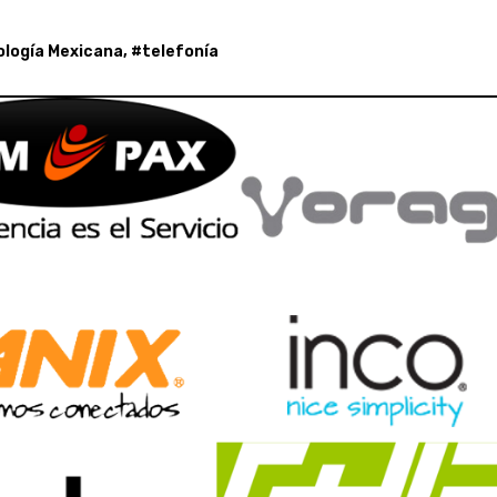
logía Mexicana
, #
telefonía