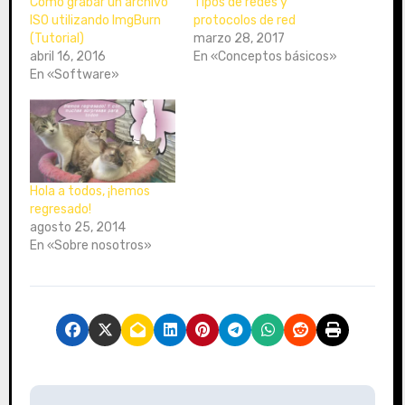
Cómo grabar un archivo
Tipos de redes y
ISO utilizando ImgBurn
protocolos de red
(Tutorial)
marzo 28, 2017
abril 16, 2016
En «Conceptos básicos»
En «Software»
Hola a todos, ¡hemos
regresado!
agosto 25, 2014
En «Sobre nosotros»
N