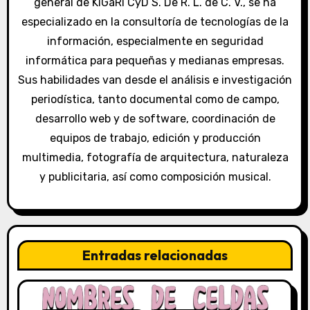
general de KiGaRi CyD S. De R. L. de C. V., se ha
e
especializado en la consultoría de tecnologías de la
información, especialmente en seguridad
n
informática para pequeñas y medianas empresas.
t
Sus habilidades van desde el análisis e investigación
periodística, tanto documental como de campo,
r
desarrollo web y de software, coordinación de
a
equipos de trabajo, edición y producción
multimedia, fotografía de arquitectura, naturaleza
d
y publicitaria, así como composición musical.
a
s
Entradas relacionadas