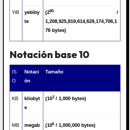
80
YiB
yebiby
(2
/
te
1,208,925,819,614,629,174,706,1
76 bytes)
Notación base 10
IS
Notaci
Tamaño
O
ón
3
KB
kilobyt
(10
/ 1,000 bytes)
e
6
MB
megab
(10
/ 1,000,000 bytes)