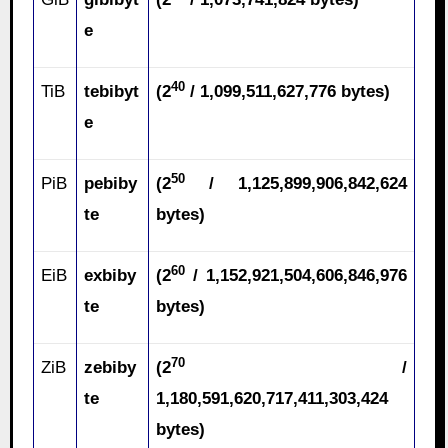
e
40
TiB
tebibyt
(2
/ 1,099,511,627,776 bytes)
e
50
PiB
pebiby
(2
/ 1,125,899,906,842,624
te
bytes)
60
EiB
exbiby
(2
/ 1,152,921,504,606,846,976
te
bytes)
70
ZiB
zebiby
(2
/
te
1,180,591,620,717,411,303,424
bytes)