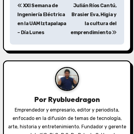
XXI Semana de
Julián Ríos Cantú,
a
Ingeniería Eléctrica
Brasier Eva, Higia y
v
en la UAM Iztapalapa
la cultura del
– Día Lunes
emprendimiento
e
g
a
c
i
ó
Por
Ryubluedragon
n
Emprendedor y empresario, editor y periodista,
enfocado en la difusión de temas de tecnología,
d
arte, historia y entretenimiento. Fundador y gerente
e