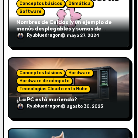
Conceptos básicos
Ofimática
Software
Nombres de Celdas (y un ejemplo de
menús desplegables y sumas de
conjuntos)
Ryubluedragon
mayo 27, 2024
Conceptos básicos
Hardware
Hardware de cómputo
Tecnologías Cloud o en la Nube
¿La PC está muriendo?
Ryubluedragon
agosto 30, 2023