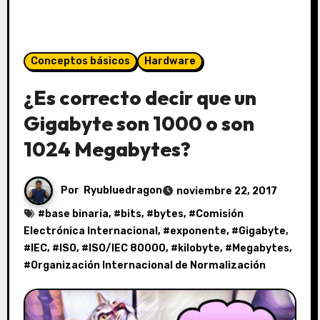
Conceptos básicos
Hardware
¿Es correcto decir que un
Gigabyte son 1000 o son
1024 Megabytes?
Por
Ryubluedragon
noviembre 22, 2017
#
base binaria
, #
bits
, #
bytes
, #
Comisión
Electrónica Internacional
, #
exponente
, #
Gigabyte
,
#
IEC
, #
ISO
, #
ISO/IEC 80000
, #
kilobyte
, #
Megabytes
,
#
Organización Internacional de Normalización