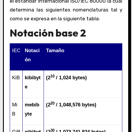
el estándar internacional ISO/IEC 80000 la cual
determina las siguientes nomenclaturas tal y
como se expresa en la siguiente tabla:
Notación base 2
IEC
Notaci
Tamaño
ón
10
KiB
kibibyt
(2
/ 1,024 bytes)
e
20
Mi
mebib
(2
/ 1,048,576 bytes)
B
yte
30
GiB
gibibyt
(2
/ 1,073,741,824 bytes)