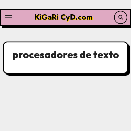
Saltar
al
KiGaRi CyD.com
contenido
procesadores de texto