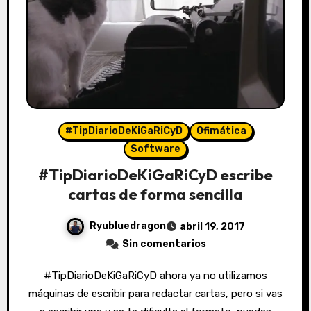
#TipDiarioDeKiGaRiCyD
Ofimática
Software
#TipDiarioDeKiGaRiCyD escribe
cartas de forma sencilla
Ryubluedragon
abril 19, 2017
Sin comentarios
#TipDiarioDeKiGaRiCyD ahora ya no utilizamos
máquinas de escribir para redactar cartas, pero si vas