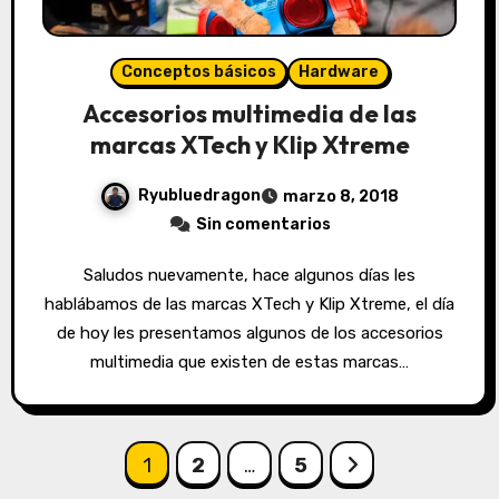
Conceptos básicos
Hardware
Accesorios multimedia de las
marcas XTech y Klip Xtreme
Ryubluedragon
marzo 8, 2018
Sin comentarios
Saludos nuevamente, hace algunos días les
hablábamos de las marcas XTech y Klip Xtreme, el día
de hoy les presentamos algunos de los accesorios
multimedia que existen de estas marcas…
Paginación
1
2
…
5