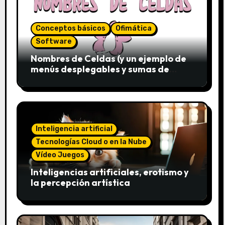
Conceptos básicos
Ofimática
Software
Nombres de Celdas (y un ejemplo de
menús desplegables y sumas de
conjuntos)
Inteligencia artificial
Tecnologías Cloud o en la Nube
Vídeo Juegos
Inteligencias artificiales, erotismo y
la percepción artística