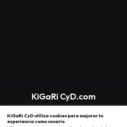
KiGaRi CyD.com
KiGaRi CyD utiliza cookies para mejorar tu
experiencia como usuario