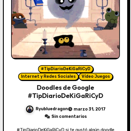
#TipDiarioDeKiGaRiCyD
Internet y Redes Sociales
Vídeo Juegos
Doodles de Google
#TipDiarioDeKiGaRiCyD
Ryubluedragon
marzo 31, 2017
Sin comentarios
#TipDiarioDeKiGaRiCyD si te gustó algún doodle