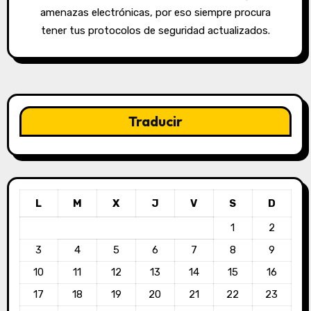
amenazas electrónicas, por eso siempre procura
tener tus protocolos de seguridad actualizados.
Traducir
L
M
X
J
V
S
D
1
2
3
4
5
6
7
8
9
10
11
12
13
14
15
16
17
18
19
20
21
22
23