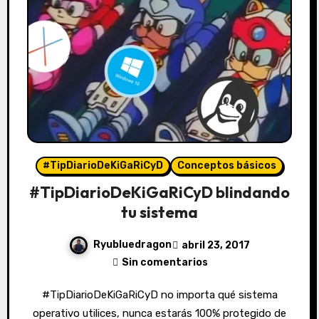
#TipDiarioDeKiGaRiCyD
Conceptos básicos
#TipDiarioDeKiGaRiCyD blindando
tu sistema
Ryubluedragon
abril 23, 2017
Sin comentarios
#TipDiarioDeKiGaRiCyD no importa qué sistema
operativo utilices, nunca estarás 100% protegido de