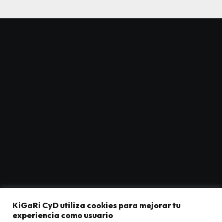
KiGaRi CyD utiliza cookies para mejorar tu
KiGaRi CyD.com
experiencia como usuario