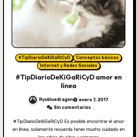
#TipDiarioDeKiGaRiCyD
Conceptos básicos
Internet y Redes Sociales
#TipDiarioDeKiGaRiCyD amor en
línea
Ryubluedragon
enero 7, 2017
Sin comentarios
#TipDiarioDeKiGaRiCyD Es posible encontrar el amor
en línea, solamente recuerda tener mucho cuidado en