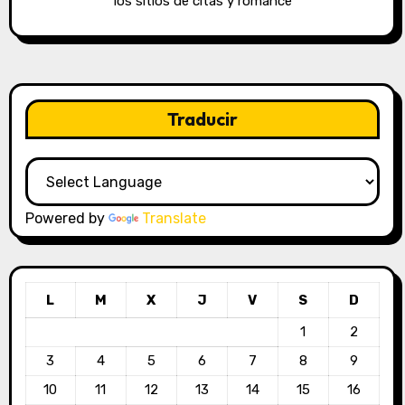
los sitios de citas y romance
Traducir
Powered by
Translate
L
M
X
J
V
S
D
1
2
3
4
5
6
7
8
9
10
11
12
13
14
15
16