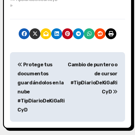
»
N
Protege tus
Cambio de puntero o
a
documentos
de cursor
v
guardándolos en la
#TipDiarioDeKiGaRi
nube
CyD
e
#TipDiarioDeKiGaRi
g
CyD
a
c