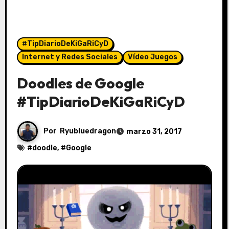
#TipDiarioDeKiGaRiCyD
Internet y Redes Sociales
Vídeo Juegos
Doodles de Google
#TipDiarioDeKiGaRiCyD
Por
Ryubluedragon
marzo 31, 2017
#
doodle
, #
Google