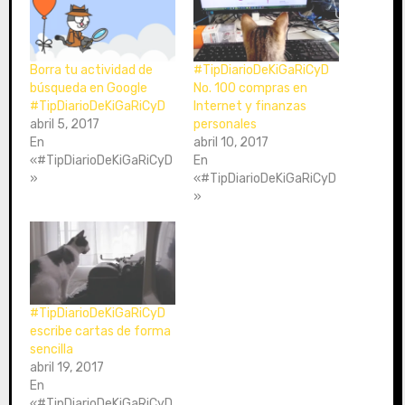
e
o
Borra tu actividad de
#TipDiarioDeKiGaRiCyD
búsqueda en Google
No. 100 compras en
#TipDiarioDeKiGaRiCyD
Internet y finanzas
abril 5, 2017
personales
En
abril 10, 2017
«#TipDiarioDeKiGaRiCyD
En
»
«#TipDiarioDeKiGaRiCyD
»
#TipDiarioDeKiGaRiCyD
escribe cartas de forma
sencilla
abril 19, 2017
En
«#TipDiarioDeKiGaRiCyD