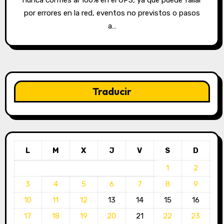
nunca confíes al 100% en el GPS, ya que puede fallar
por errores en la red, eventos no previstos o pasos
a…
Traducir
L
M
X
J
V
S
D
1
2
3
4
5
6
7
8
9
10
11
12
13
14
15
16
17
18
19
20
21
22
23