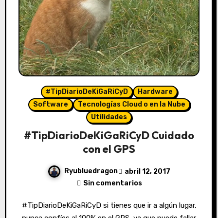
#TipDiarioDeKiGaRiCyD
Hardware
Software
Tecnologías Cloud o en la Nube
Utilidades
#TipDiarioDeKiGaRiCyD Cuidado
con el GPS
Ryubluedragon
abril 12, 2017
Sin comentarios
#TipDiarioDeKiGaRiCyD si tienes que ir a algún lugar,