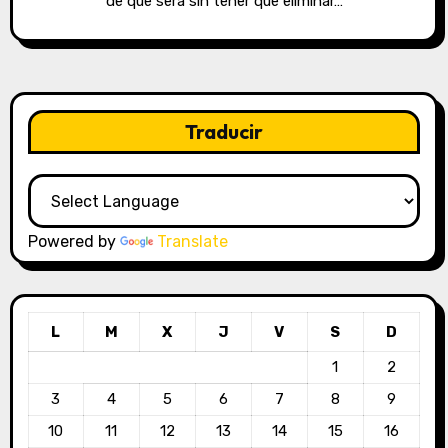
de que será sin tener que eliminar…
Traducir
Powered by
Translate
L
M
X
J
V
S
D
1
2
3
4
5
6
7
8
9
10
11
12
13
14
15
16