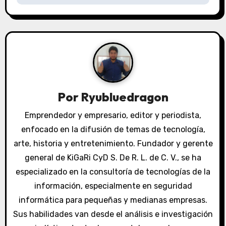
e
g
a
c
i
Por
Ryubluedragon
ó
Emprendedor y empresario, editor y periodista,
n
enfocado en la difusión de temas de tecnología,
arte, historia y entretenimiento. Fundador y gerente
d
general de KiGaRi CyD S. De R. L. de C. V., se ha
e
especializado en la consultoría de tecnologías de la
información, especialmente en seguridad
e
informática para pequeñas y medianas empresas.
n
Sus habilidades van desde el análisis e investigación