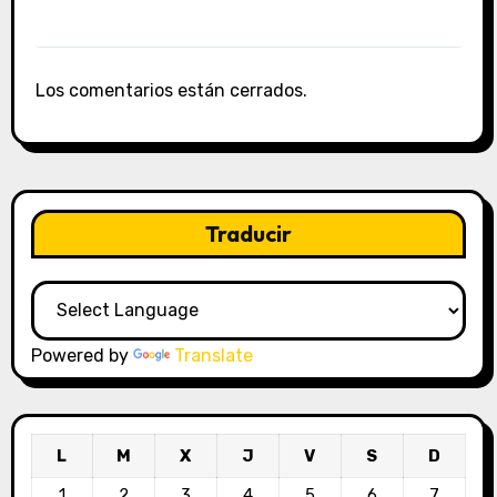
Los comentarios están cerrados.
Traducir
Powered by
Translate
L
M
X
J
V
S
D
1
2
3
4
5
6
7