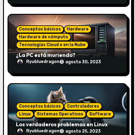
Conceptos básicos
Hardware
Hardware de cómputo
Tecnologías Cloud o en la Nube
¿La PC está muriendo?
Ryubluedragon
agosto 30, 2023
Conceptos básicos
Controladores
Linux
Sistemas Operativos
Software
Los verdaderos problemas en Linux
Ryubluedragon
agosto 25, 2023