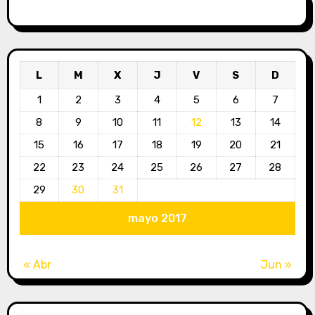
Facebook
Twitter
Instagram
LinkedIn
YouTube
Google+
Tumblr
L
M
X
J
V
S
D
1
2
3
4
5
6
7
8
9
10
11
12
13
14
15
16
17
18
19
20
21
22
23
24
25
26
27
28
29
30
31
mayo 2017
« Abr
Jun »