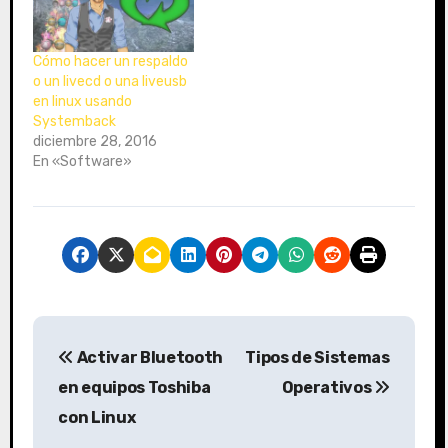
Cómo hacer un respaldo
o un livecd o una liveusb
en linux usando
Systemback
diciembre 28, 2016
En «Software»
N
Activar Bluetooth
Tipos de Sistemas
a
en equipos Toshiba
Operativos
v
con Linux