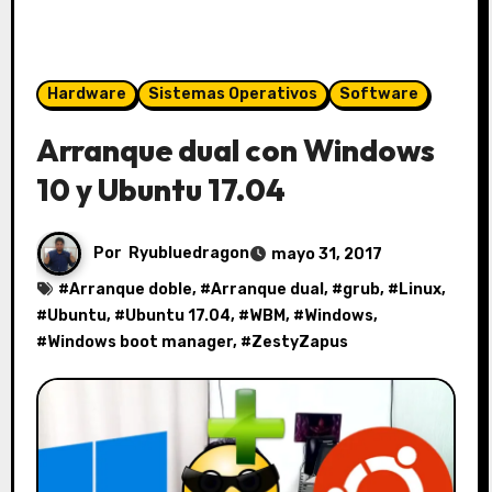
Hardware
Sistemas Operativos
Software
Arranque dual con Windows
10 y Ubuntu 17.04
Por
Ryubluedragon
mayo 31, 2017
#
Arranque doble
, #
Arranque dual
, #
grub
, #
Linux
,
#
Ubuntu
, #
Ubuntu 17.04
, #
WBM
, #
Windows
,
#
Windows boot manager
, #
ZestyZapus