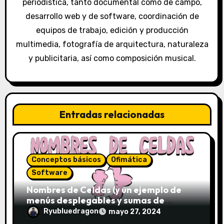
t
periodística, tanto documental como de campo,
desarrollo web y de software, coordinación de
r
equipos de trabajo, edición y producción
a
multimedia, fotografía de arquitectura, naturaleza
y publicitaria, así como composición musical.
d
a
s
Entradas relacionadas
Conceptos básicos
Ofimática
Software
Nombres de Celdas (y un ejemplo de
menús desplegables y sumas de
conjuntos)
Ryubluedragon
mayo 27, 2024