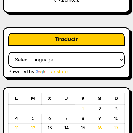
v=ABqm6...).
Traducir
Powered by
Translate
L
M
X
J
V
S
D
1
2
3
4
5
6
7
8
9
10
11
12
13
14
15
16
17