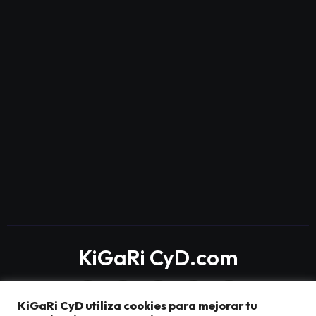
KiGaRi CyD.com
KiGaRi CyD utiliza cookies para mejorar tu